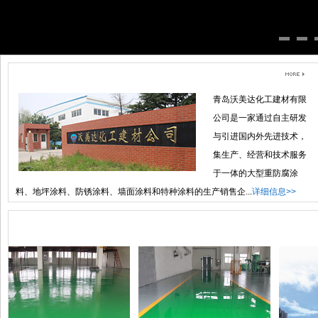
企业简介
青岛沃美达化工建材有限
公司是一家通过自主研发
与引进国内外先进技术，
集生产、经营和技术服务
于一体的大型重防腐涂
色氟碳防腐面漆
环氧渗透底漆
各色丙烯酸聚氨酯面漆
料、地坪涂料、防锈涂料、墙面涂料和特种涂料的生产销售企...
详细信息>>
案例集锦