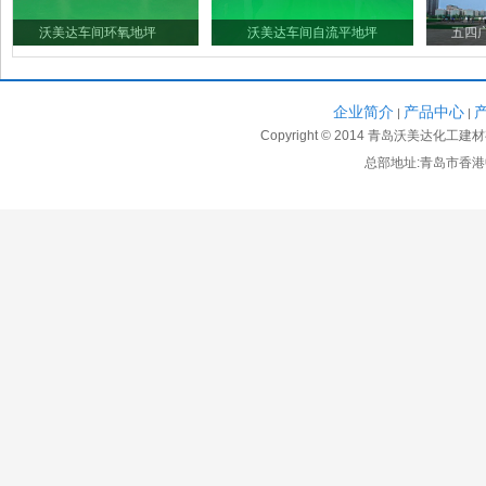
沃美达车间环氧地坪
沃美达车间自流平地坪
五四广场
企业简介
产品中心
1
2
|
|
Copyright © 2014 青岛沃美达化工
总部地址:青岛市香港中
青岛英维思控制器防静电地坪
烟台中粮大悦城环氧地坪
中烟